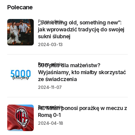
Polecane
przez admin
„Something old, something new”:
jak wprowadzić tradycję do swojej
sukni ślubnej
2024-03-13
przez admin
500 plus dla małżeństw?
Wyjaśniamy, kto miałby skorzystać
ze świadczenia
2024-11-07
przez admin
AC Milan ponosi porażkę w meczu z
Romą 0-1
2024-04-18