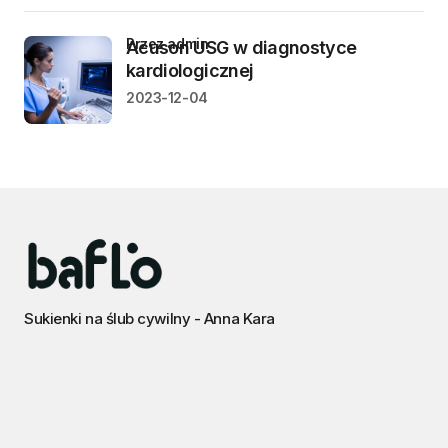
przez admin
Acuson USG w diagnostyce
kardiologicznej
2023-12-04
Sukienki na ślub cywilny - Anna Kara