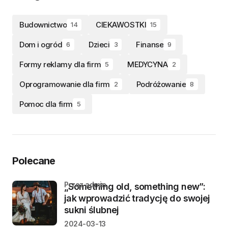
Budownictwo
CIEKAWOSTKI
14
15
Dom i ogród
Dzieci
Finanse
6
3
9
Formy reklamy dla firm
MEDYCYNA
5
2
Oprogramowanie dla firm
Podróżowanie
2
8
Pomoc dla firm
5
Polecane
przez admin
„Something old, something new”:
jak wprowadzić tradycję do swojej
sukni ślubnej
2024-03-13