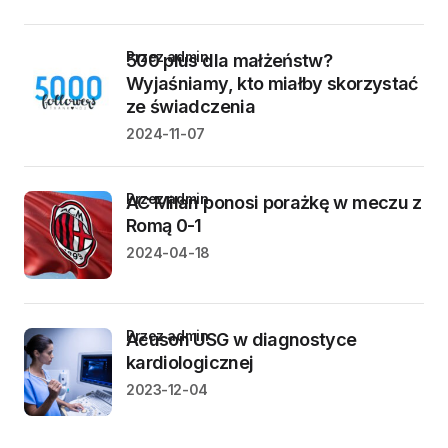
przez admin
500 plus dla małżeństw?
Wyjaśniamy, kto miałby skorzystać
ze świadczenia
2024-11-07
przez admin
AC Milan ponosi porażkę w meczu z
Romą 0-1
2024-04-18
przez admin
Acuson USG w diagnostyce
kardiologicznej
2023-12-04